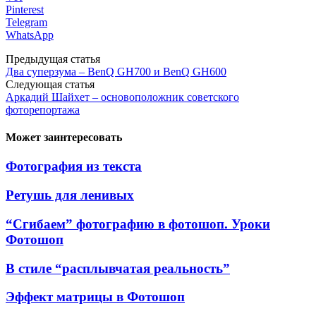
Pinterest
Telegram
WhatsApp
Предыдущая статья
Два суперзума – BenQ GH700 и BenQ GH600
Следующая статья
Аркадий Шайхет – основоположник советского
фоторепортажа
Может заинтересовать
Фотография из текста
Ретушь для ленивых
“Сгибаем” фотографию в фотошоп. Уроки
Фотошоп
В стиле “расплывчатая реальность”
Эффект матрицы в Фотошоп