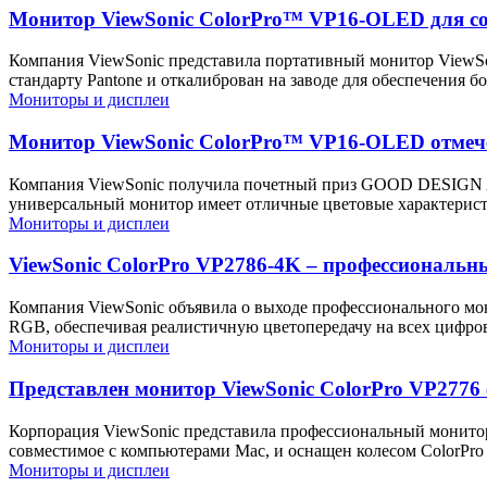
Монитор ViewSonic ColorPro™ VP16-OLED для со
Компания ViewSonic представила портативный монитор ViewS
стандарту Pantone и откалиброван на заводе для обеспечения 
Мониторы и дисплеи
Монитор ViewSonic ColorPro™ VP16-OLED отм
Компания ViewSonic получила почетный приз GOOD DESIGN AW
универсальный монитор имеет отличные цветовые характеристи
Мониторы и дисплеи
ViewSonic ColorPro VP2786-4K – профессиональн
Компания ViewSonic объявила о выходе профессионального мон
RGB, обеспечивая реалистичную цветопередачу на всех цифро
Мониторы и дисплеи
Представлен монитор ViewSonic ColorPro VP2776 
Корпорация ViewSonic представила профессиональный монитор
совместимое с компьютерами Mac, и оснащен колесом ColorPro 
Мониторы и дисплеи