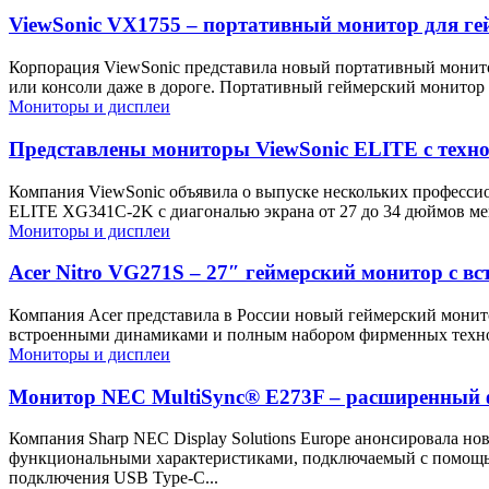
ViewSonic VX1755 – портативный монитор для ге
Корпорация ViewSonic представила новый портативный монито
или консоли даже в дороге. Портативный геймерский монитор 
Мониторы и дисплеи
Представлены мониторы ViewSonic ELITE с техн
Компания ViewSonic объявила о выпуске нескольких профес
ELITE XG341C-2K с диагональю экрана от 27 до 34 дюймов мен
Мониторы и дисплеи
Acer Nitro VG271S – 27″ геймерский монитор с 
Компания Acer представила в России новый геймерский монито
встроенными динамиками и полным набором фирменных техноло
Мониторы и дисплеи
Монитор NEC MultiSync® E273F – расширенный 
Компания Sharp NEC Display Solutions Europe анонсировала
функциональными характеристиками, подключаемый с помощью
подключения USB Type-C...