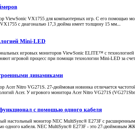
ймеров
р ViewSonic VX1755 для компьютерных игр. С его помощью мож
VX1755 с диагональю 17,3 дюйма имеет толщину 15 мм...
ологией Mini-LED
сиональных игровых мониторов ViewSonic ELITE™ с технолог
яют игровой процесс при помощи технологии Mini-LED за счет.
встроенными динамиками
р Acer Nitro VG271S. 27-дюймовая новинка отличается частотой
гий Acer. У игрового монитора Acer Nitro VG271S (VG271Sbmii
функционал с помощью одного кабеля
 новый настольный монитор NEC MultiSync® E273F с расширенн
 одного кабеля. NEC MultiSync® E273F - это 27-дюймовым ЖК