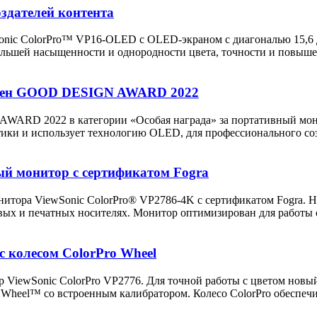
здателей контента
onic ColorPro™ VP16-OLED с OLED-экраном с диагональю 15,6 
большей насыщенности и однородности цвета, точности и повыше
ечен GOOD DESIGN AWARD 2022
ARD 2022 в категории «Особая награда» за портативный мони
ки и использует технологию OLED, для профессионального созд
ый монитор с сертификатом Fogra
итора ViewSonic ColorPro® VP2786-4K с сертификатом Fogra. Н
вых и печатных носителях. Монитор оптимизирован для работы
с колесом ColorPro Wheel
 ViewSonic ColorPro VP2776. Для точной работы с цветом новы
Wheel™ со встроенным калибратором. Колесо ColorPro обеспечив