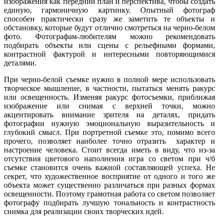
изображения как передний план и перспектива, чтобы создать
единую, гармоничную картинку. Опытный фотограф
способен практически сразу же заметить те объекты и
обстановку, которые будут отлично смотреться на черно-белом
фото. Фотографам-любителям можно рекомендовать
подбирать объекты или сцены с рельефными формами,
контрастной фактурой и интересными повторяющимися
деталями.
При черно-белой съемке нужно в полной мере использовать
творческое мышление, в частности, пытаться менять ракурс
или освещенность. Изменяя ракурс фотосъемки, приближая
изображение или снимая с верхней точки, можно
акцентировать внимание зрителя на деталях, придать
фотографии нужную эмоциональную выразительность и
глубокий смысл. При портретной съемке это, помимо всего
прочего, позволяет наиболее точно отразить характер и
настроение человека. Стоит всегда иметь в виду, что из-за
отсутствия цветового наполнения игра со светом при ч/б
съемке становится очень важной составляющей успеха. Не
секрет, что художественное восприятие от одного и того же
объекта может существенно различаться при разных формах
освещенности. Поэтому грамотная работа со светом позволяет
фотографу подбирать лучшую тональность и контрастность
снимка для реализации своих творческих идей.