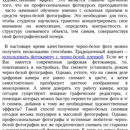
того, что на профессиональных фотокурсах преподаватели
часто начинают обучение именно с освоения приемов и
средств черно-белой фотографии. Это необходимо для того,
чтобы студенты научились грамотно концентрировать свое
внимание на композиции, определять контрастность и
структуру снимаемого объекта, тем самым, совершенствуя
свой фотографический почерк.
В настоящее время качественное черно-белое фото можно
получить несколькими способами. Традиционный вариант –
использовать фотокамеру с черно-белой пленкой
. Если же у
Вас имеется современная цифровая фотокамера, то,
покопавшись в настройках, Вы сможете установить режим
черно-белой фотографии. Однако, учтите, что на самом деле
цифровая камера все равно снимает в цвете, а затем
самостоятельно преобразует цветное изображение в
монохромное. А зачем доверять эту работу камере, когда
сегодня существуют мощные графические редакторы, с
помощью которых можно быстро перевести цветное фото в ч/
б снимок, добавив к тому же необходимые художественные
эффекты? Такой способ получения черно-белых снимков
сегодня весьма популярен в массовой фотографии. Однако,
профессиональные фотографы и истинные любители черно-
белой фотографии все же предпочитают снимать по старинке
с использованием ч/б фотоматериалов. К тому же черно-белая