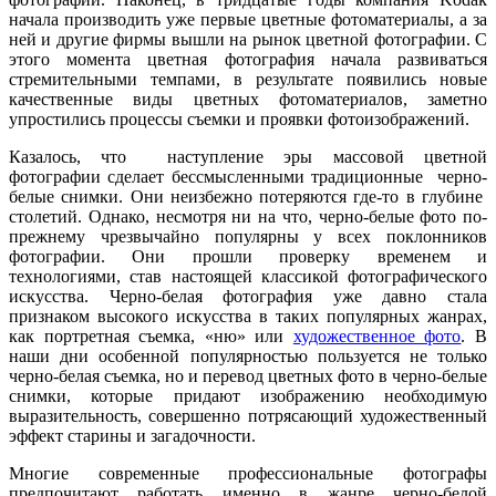
начала производить уже первые цветные фотоматериалы, а за
ней и другие фирмы вышли на рынок цветной фотографии. С
этого момента цветная фотография начала развиваться
стремительными темпами, в результате появились новые
качественные виды цветных фотоматериалов, заметно
упростились процессы съемки и проявки фотоизображений.
Казалось, что наступление эры массовой цветной
фотографии сделает бессмысленными традиционные черно-
белые снимки. Они неизбежно потеряются где-то в глубине
столетий. Однако, несмотря ни на что, черно-белые фото по-
прежнему чрезвычайно популярны у всех поклонников
фотографии. Они прошли проверку временем и
технологиями, став настоящей классикой фотографического
искусства. Черно-белая фотография уже давно стала
признаком высокого искусства в таких популярных жанрах,
как портретная съемка, «ню» или
художественное фото
. В
наши дни особенной популярностью пользуется не только
черно-белая съемка, но и перевод цветных фото в черно-белые
снимки, которые придают изображению необходимую
выразительность, совершенно потрясающий художественный
эффект старины и загадочности.
Многие современные профессиональные фотографы
предпочитают работать именно в жанре черно-белой