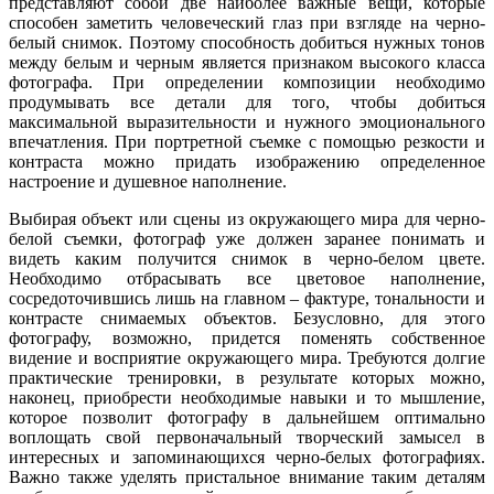
представляют собой две наиболее важные вещи, которые
способен заметить человеческий глаз при взгляде на черно-
белый снимок. Поэтому способность добиться нужных тонов
между белым и черным является признаком высокого класса
фотографа. При определении композиции необходимо
продумывать все детали для того, чтобы добиться
максимальной выразительности и нужного эмоционального
впечатления. При портретной съемке с помощью резкости и
контраста можно придать изображению определенное
настроение и душевное наполнение.
Выбирая объект или сцены из окружающего мира для черно-
белой съемки, фотограф уже должен заранее понимать и
видеть каким получится снимок в черно-белом цвете.
Необходимо отбрасывать все цветовое наполнение,
сосредоточившись лишь на главном – фактуре, тональности и
контрасте снимаемых объектов. Безусловно, для этого
фотографу, возможно, придется поменять собственное
видение и восприятие окружающего мира. Требуются долгие
практические тренировки, в результате которых можно,
наконец, приобрести необходимые навыки и то мышление,
которое позволит фотографу в дальнейшем оптимально
воплощать свой первоначальный творческий замысел в
интересных и запоминающихся черно-белых фотографиях.
Важно также уделять пристальное внимание таким деталям