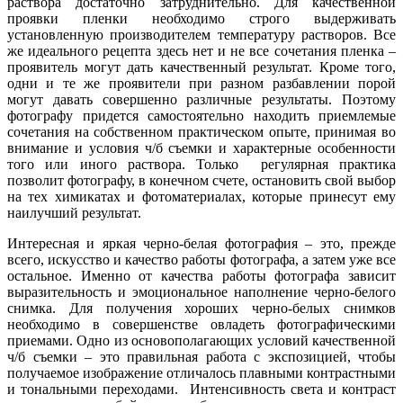
раствора достаточно затруднительно. Для качественной
проявки пленки необходимо строго выдерживать
установленную производителем температуру растворов. Все
же идеального рецепта здесь нет и не все сочетания пленка –
проявитель могут дать качественный результат. Кроме того,
одни и те же проявители при разном разбавлении порой
могут давать совершенно различные результаты. Поэтому
фотографу придется самостоятельно находить приемлемые
сочетания на собственном практическом опыте, принимая во
внимание и условия ч/б съемки и характерные особенности
того или иного раствора. Только регулярная практика
позволит фотографу, в конечном счете, остановить свой выбор
на тех химикатах и фотоматериалах, которые принесут ему
наилучший результат.
Интересная и яркая черно-белая фотография – это, прежде
всего, искусство и качество работы фотографа, а затем уже все
остальное. Именно от качества работы фотографа зависит
выразительность и эмоциональное наполнение черно-белого
снимка. Для получения хороших черно-белых снимков
необходимо в совершенстве овладеть фотографическими
приемами. Одно из основополагающих условий качественной
ч/б съемки – это правильная работа с экспозицией, чтобы
получаемое изображение отличалось плавными контрастными
и тональными переходами. Интенсивность света и контраст