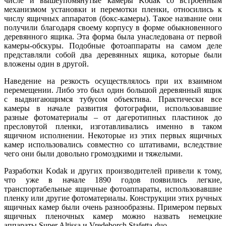
числе и вышеупомянутые камеры Kodak со встроенным
механизмом установки и перемотки пленки, относились к
числу ящичных аппаратов (бокс-камеры). Такое название они
получили благодаря своему корпусу в форме обыкновенного
деревянного ящика. Эта форма была унаследована от первой
камеры-обскуры. Подобные фотоаппараты на самом деле
представляли собой два деревянных ящика, которые были
вложены один в другой.
Наведение на резкость осуществлялось при их взаимном
перемещении. Либо это был один большой деревянный ящик
с выдвигающимся тубусом объектива. Практически все
камеры в начале развития фотографии, использовавшие
разные фотоматериалы – от дагеротипных пластинок до
пресловутой пленки, изготавливались именно в таком
ящичном исполнении. Некоторые из этих первых ящичных
камер использовались совместно со штативами, вследствие
чего они были довольно громоздкими и тяжелыми.
Разработки Kodak и других производителей привели к тому,
что уже в начале 1890 годов появились легкие,
транспортабельные ящичные фотоаппараты, использовавшие
пленку или другие фотоматериалы. Конструкции этих ручных
ящичных камер были очень разнообразны. Примером первых
ящичных пленочных камер можно назвать немецкие
аппараты Super Altissa и Vredeborch Stafetta-duo.