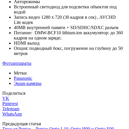
Авторежимы
Встроенный светодиод для подсветки объектов под
водой
Запись видео 1280 x 720 (30 кадров в сек) , AVCHD
Lite кодек
40MB внутренней памяти + SD/SDHC/SDXC разъем
Питание: DMW-BCF10 lithium-ion аккумулятор: до 360
кадров на одном заряде;
HDMI выход
Опция: подводный бокс, погружение на глубину до 50
метров
Фотоаппараты
Метки
Panasonic
Экшн-камеры
Поделиться
VK
Pinterest
Telegram
WhatsApp
Предыдущая статья
Трио от Pentax – Pentax Optio I-10, Optio H90 и Optio E90