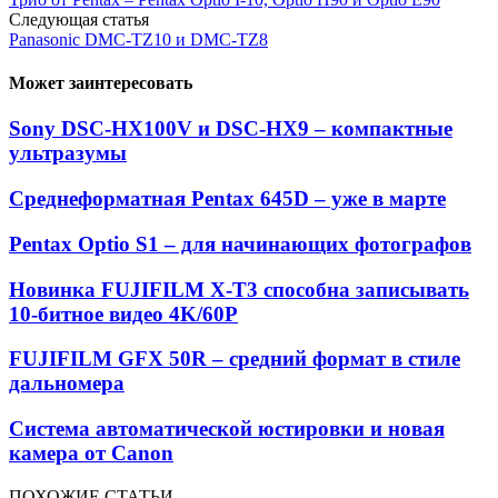
Следующая статья
Panasonic DMC-TZ10 и DMC-TZ8
Может заинтересовать
Sony DSC-HX100V и DSC-HX9 – компактные
ультразумы
Среднеформатная Pentax 645D – уже в марте
Pentax Optio S1 – для начинающих фотографов
Новинка FUJIFILM X-T3 способна записывать
10-битное видео 4K/60P
FUJIFILM GFX 50R – средний формат в стиле
дальномера
Система автоматической юстировки и новая
камера от Canon
ПОХОЖИЕ СТАТЬИ