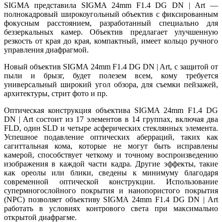
SIGMA представила SIGMA 24mm F1.4 DG DN | Art —
полнокадровый широкоугольный объектив с фиксированным
фокусным расстоянием, разработанный специально для
беззеркальных камер. Объектив предлагает улучшенную
резкость от края до края, компактный, имеет кольцо ручного
управления диафрагмой.
Новый объектив SIGMA 24mm F1.4 DG DN | Art, с защитой от
пыли и брызг, будет полезем всем, кому требуется
универсальный широкий угол обзора, для съемки пейзажей,
архитектуры, стрит фото и пр.
Оптическая конструкция объектива SIGMA 24mm F1.4 DG
DN | Art состоит из 17 элементов в 14 группах, включая два
FLD, один SLD и четыре асферических стеклянных элемента.
Успешное подавление оптических аберраций, таких как
сагиттальная кома, которые не могут быть исправлены
камерой, способствует четкому и точному воспроизведению
изображения в каждой части кадра. Другие эффекты, такие
как ореолы или блики, сведены к минимуму благодаря
современной оптической конструкции. Использование
супермногослойного покрытия и нанопористого покрытия
(NPC) позволяет объективу SIGMA 24mm F1.4 DG DN | Art
работать в условиях контрового света при максимально
открытой диафрагме.