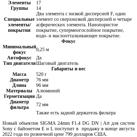
Элементы
17
Группы
14
Два элемента с низкой дисперсией F, один
Специальные
элемент со сверхнизкой дисперсией и четыре
элементы/
асферических элемента. Нанопористое
покрытия
покрытие, супермногослойное покрытие,
водо- и маслоотталкивающее покрытие.
Фокус
Минимальный
0,25 м
фокус
Автофокус
Да
Тип двигателя
Шаговый двигатель
Габариты и вес
Масса
520 г
Диаметр
76 мм
Длина
96 мм
Материалы
Алюминий
Герметизация
Да
Диаметр
72 мм
фильтра
Также есть задний держатель фильтра
Новый объектив SIGMA 24mm F1.4 DG DN | Art для систем
Sony с байонетом E и L поступит в продажу в конце августа
2022 года по розничной цене 799 долларов США.