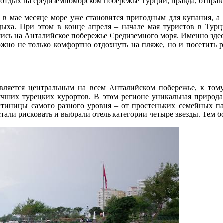
отдых на средиземноморском побережье Турции, правда, отправ
 в мае месяце море уже становится пригодным для купания, а 
дыха. При этом в конце апреля – начале мая туристов в Турц
шись на Анталийское побережье Средиземного моря. Именно зде
жно не только комфортно отдохнуть на пляже, но и посетить 
является центральным на всем Анталийском побережье, к тому
чших турецких курортов. В этом регионе уникальная природа,
стиницы самого разного уровня – от простеньких семейных па
али рисковать и выбрали отель категории четыре звезды. Тем б