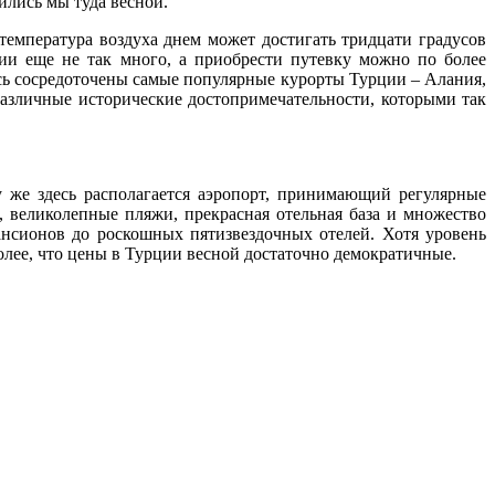
ились мы туда весной.
температура воздуха днем может достигать тридцати градусов
ии еще не так много, а приобрести путевку можно по более
сь сосредоточены самые популярные курорты Турции – Алания,
различные исторические достопримечательности, которыми так
 же здесь располагается аэропорт, принимающий регулярные
 великолепные пляжи, прекрасная отельная база и множество
нсионов до роскошных пятизвездочных отелей. Хотя уровень
олее, что цены в Турции весной достаточно демократичные.