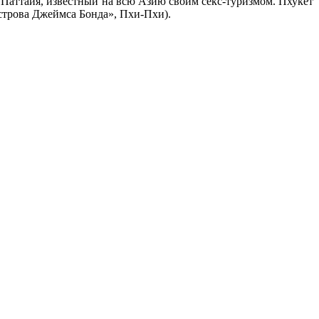
 Паттайя, известный на всю Азию своим секс-туризмом. Пхукет
острова Джеймса Бонда», Пхи-Пхи).