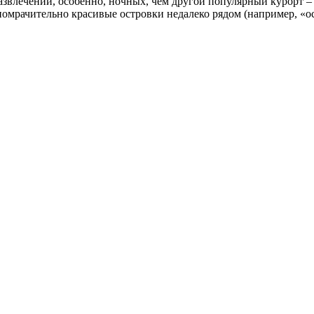
азвлечений, особенно, ночных, чем другой популярный курорт –
опомрачительно красивые островки недалеко рядом (например, «