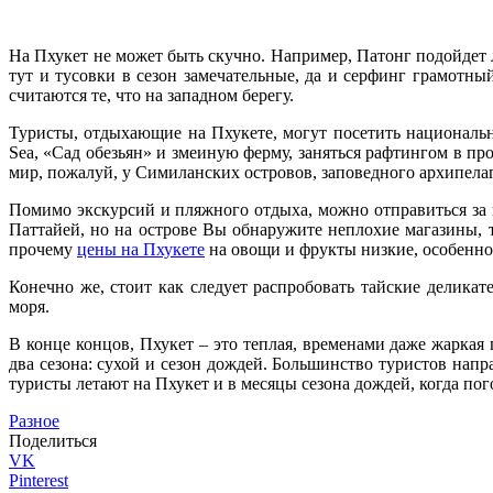
На Пхукет не может быть скучно. Например, Патонг подойдет 
тут и тусовки в сезон замечательные, да и серфинг грамотн
считаются те, что на западном берегу.
Туристы, отдыхающие на Пхукете, могут посетить националь
Sea, «Сад обезьян» и змеиную ферму, заняться рафтингом в п
мир, пожалуй, у Симиланских островов, заповедного архипелаг
Помимо экскурсий и пляжного отдыха, можно отправиться за 
Паттайей, но на острове Вы обнаружите неплохие магазины, 
прочему
цены на Пхукете
на овощи и фрукты низкие, особенно, 
Конечно же, стоит как следует распробовать тайские делика
моря.
В конце концов, Пхукет – это теплая, временами даже жаркая
два сезона: сухой и сезон дождей. Большинство туристов напр
туристы летают на Пхукет и в месяцы сезона дождей, когда пого
Разное
Поделиться
VK
Pinterest