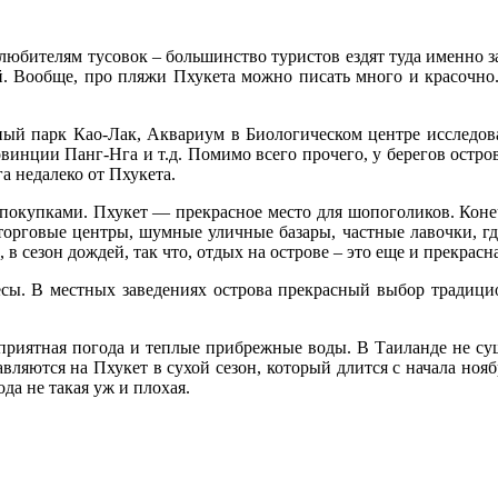
любителям тусовок – большинство туристов ездят туда именно 
ый. Вообще, про пляжи Пхукета можно писать много и красочно
ный парк Као-Лак, Аквариум в Биологическом центре исследова
ровинции Панг-Нга и т.д. Помимо всего прочего, у берегов остр
а недалеко от Пхукета.
покупками. Пхукет — прекрасное место для шопоголиков. Конечн
торговые центры, шумные уличные базары, частные лавочки, гд
в сезон дождей, так что, отдых на острове – это еще и прекрасн
тесы. В местных заведениях острова прекрасный выбор традиц
 приятная погода и теплые прибрежные воды. В Таиланде не су
авляются на Пхукет в сухой сезон, который длится с начала нояб
да не такая уж и плохая.