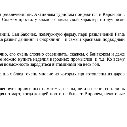
за развлечениями. Активным туристам понравится и Карон-Бич:
. Скажем просто: у каждого пляжа свой характер, но лучшими
ний, Сад Бабочек, жемчужную ферму, парк развлечений Fanta
ова развит дайвинг и снорклинг – и самый красивый подводный
о, его очень сложно сравнивать, скажем, с Бангкоком и даже
е можно купить изделия народных промыслов, и т.д. Ко всему
ая возможность зарядиться витаминами на весь год.
ионных блюд, очень многие из которых приготовлены из даров
ществует привычных нам зимы, весны, лета и осени, есть лишь
ря по март, когда дождей почти не бывает. Впрочем, некоторые