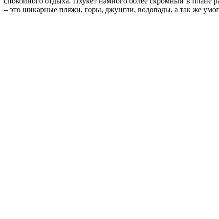
спокойного отдыха. Пхукет намного более скромный в плане р
– это шикарные пляжи, горы, джунгли, водопады, а так же ум