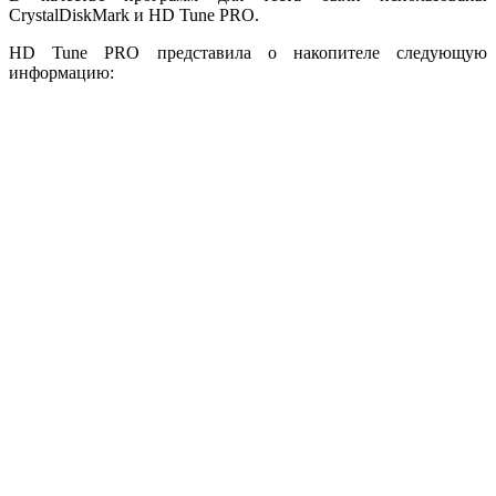
CrystalDiskMark и HD Tune PRO.
HD Tune PRO представила о накопителе следующую
информацию: