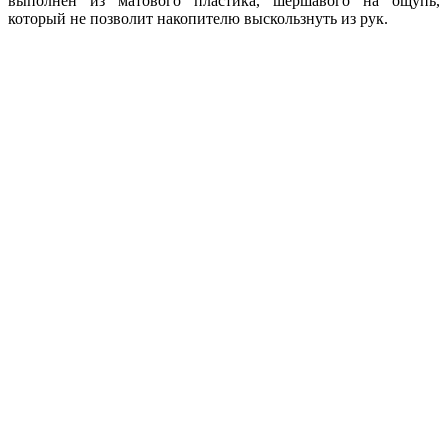
выполнен из матового пластика, шершавого на ощупь,
который не позволит накопителю выскользнуть из рук.