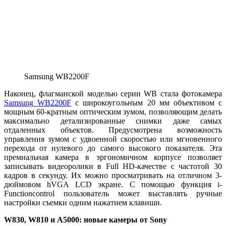
Samsung WB2200F
Наконец, флагманской моделью серии WB стала фотокамера
Samsung WB2200F
с широкоугольным 20 мм объективом с
мощным 60-кратным оптическим зумом, позволяющим делать
максимально детализированные снимки даже самых
отдаленных объектов. Предусмотрена возможность
управления зумом с удвоенной скоростью или мгновенного
перехода от нулевого до самого высокого показателя. Эта
премиальная камера в эргономичном корпусе позволяет
записывать видеоролики в Full HD-качестве с частотой 30
кадров в секунду. Их можно просматривать на отличном 3-
дюймовом hVGA LCD экране. С помощью функция i-
Functioncontrol пользователь может выставлять ручные
настройки съемки одним нажатием клавиши.
W830, W810 и A5000: новые камеры от Sony