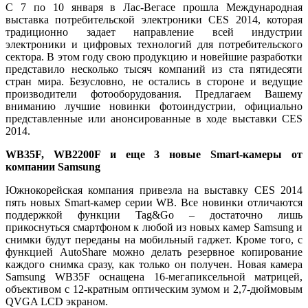
С 7 по 10 января в Лас-Вегасе прошла Международная
выставка потребительской электроники CES 2014, которая
традиционно задает направление всей индустрии
электроники и цифровых технологий для потребительского
сектора. В этом году свою продукцию и новейшие разработки
представило несколько тысяч компаний из ста пятидесяти
стран мира. Безусловно, не остались в стороне и ведущие
производители фотооборудования. Предлагаем Вашему
вниманию лучшие новинки фотоиндустрии, официально
представленные или анонсированные в ходе выставки CES
2014.
WB35F, WB2200F и еще 3 новые Smart-камеры от
компании Samsung
Южнокорейская компания привезла на выставку CES 2014
пять новых Smart-камер серии WB. Все новинки отличаются
поддержкой функции Tag&Go – достаточно лишь
прикоснуться смартфоном к любой из новых камер Samsung и
снимки будут переданы на мобильный гаджет. Кроме того, с
функцией AutoShare можно делать резервное копирование
каждого снимка сразу, как только он получен. Новая камера
Samsung WB35F оснащена 16-мегапиксельной матрицей,
объективом с 12-кратным оптическим зумом и 2,7-дюймовым
QVGA LCD экраном.