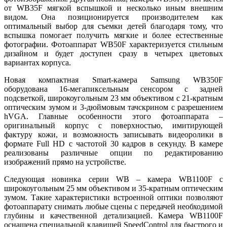
от WB35F мягкой вспышкой и несколько иным внешним
видом. Она позиционируется производителем как
оптимальный выбор для съемки детей благодаря тому, что
вспышка помогает получить мягкие и более естественные
фотографии. Фотоаппарат WB50F характеризуется стильным
дизайном и будет доступен сразу в четырех цветовых
вариантах корпуса.
Новая компактная Smart-камера Samsung WB350F
оборудована 16-мегапиксельным сенсором с задней
подсветкой, широкоугольным 23 мм объективом с 21-кратным
оптическим зумом и 3-дюймовым тачскрином с разрешением
hVGA. Главные особенности этого фотоаппарата –
оригинальный корпус с поверхностью, имитирующей
фактуру кожи, и возможность записывать видеоролики в
формате Full HD с частотой 30 кадров в секунду. В камере
реализованы различные опции по редактированию
изображений прямо на устройстве.
Следующая новинка серии WB – камера WB1100F с
широкоугольным 25 мм объективом и 35-кратным оптическим
зумом. Такие характеристики встроенной оптики позволяют
фотоаппарату снимать любые сцены с передачей необходимой
глубины и качественной детализацией. Камера WB1100F
оснащена специальной клавишей SpeedControl для быстрого и