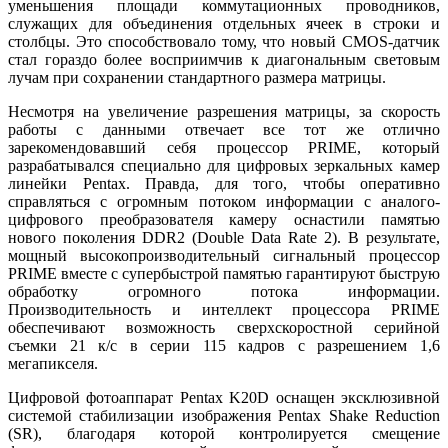
уменьшения площади коммутационных проводников,
служащих для объединения отдельных ячеек в строки и
столбцы. Это способствовало тому, что новый CMOS-датчик
стал гораздо более восприимчив к диагональным световым
лучам при сохранении стандартного размера матрицы.
Несмотря на увеличение разрешения матрицы, за скорость
работы с данными отвечает все тот же отлично
зарекомендовавший себя процессор PRIME, который
разрабатывался специально для цифровых зеркальных камер
линейки Pentax. Правда, для того, чтобы оперативно
справляться с огромным потоком информации с аналого-
цифрового преобразователя камеру оснастили памятью
нового поколения DDR2 (Double Data Rate 2). В результате,
мощный высокопроизводительный сигнальный процессор
PRIME вместе с супербыстрой памятью гарантируют быструю
обработку огромного потока информации.
Производительность и интеллект процессора PRIME
обеспечивают возможность сверхскоростной серийной
съемки 21 к/с в серии 115 кадров с разрешением 1,6
мегапикселя.
Цифровой фотоаппарат Pentax K20D оснащен эксклюзивной
системой стабилизации изображения Pentax Shake Reduction
(SR), благодаря которой контролируется смещение