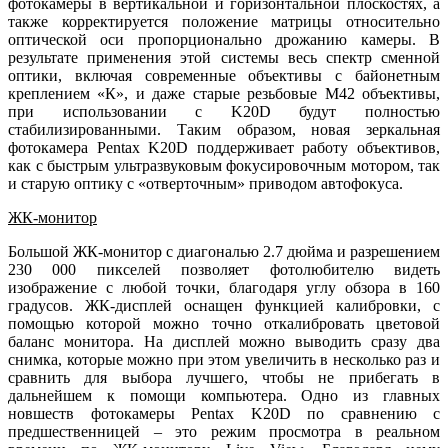
фотокамеры в вертикальной и горизонтальной плоскостях, а
также корректируется положение матрицы относительно
оптической оси пропорционально дрожанию камеры. В
результате применения этой системы весь спектр сменной
оптики, включая современные объективы с байонетным
креплением «К», и даже старые резьбовые М42 объективы,
при использовании с K20D будут полностью
стабилизированными. Таким образом, новая зеркальная
фотокамера Pentax K20D поддерживает работу объективов,
как с быстрым ультразвуковым фокусировочным мотором, так
и старую оптику с «отверточным» приводом автофокуса.
ЖК-монитор
Большой ЖК-монитор с диагональю 2.7 дюйма и разрешением
230 000 пикселей позволяет фотолюбителю видеть
изображение с любой точки, благодаря углу обзора в 160
градусов. ЖК-дисплей оснащен функцией калибровки, с
помощью которой можно точно откалибровать цветовой
баланс монитора. На дисплей можно выводить сразу два
снимка, которые можно при этом увеличить в несколько раз и
сравнить для выбора лучшего, чтобы не прибегать в
дальнейшем к помощи компьютера. Одно из главных
новшеств фотокамеры Pentax K20D по сравнению с
предшественницей – это режим просмотра в реальном