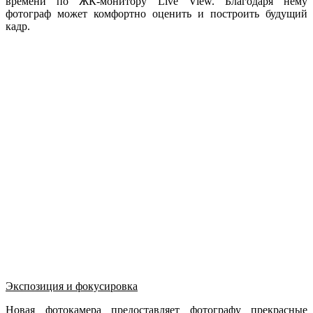
времени по ЖК-монитору Live View. Благодаря нему
фотограф может комфортно оценить и построить будущий
кадр.
Экспозиция и фокусировка
Новая фотокамера предоставляет фотографу прекрасные