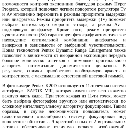
возможности контроля экспозиции благодаря режиму Hyper
Program, который позволяет легким поворотом регулятора Tv
и Av мгновенно переходить в режимы приоритета выдержки
или диафрагмы. Режим приоритета выдержки (Tv) поможет
выбрать оптимальную скорость затвора, а режим Av –
подходящую диафрагму. Кроме того, режим приоритета
чувствительности (Sv) гарантирует фотографу автоматическое
нахождение оптимальной комбинации диафрагмы и
выдержки в зависимости от выбранной чувствительности.
Новая технология Pentax Dynamic Range Enlargement также
позволяет в зависимости от выбранной экспозиции передать
большое количество оттенков с помощью оригинального
алгоритма оптимизации динамического диапазона. В
результате, снимки приобретают необходимую яркость и
контрастность с максимально естественной цветовой гаммой.
В фотокамере Pentax K20D используется 11-точечная система
автофокуса SAFOX VIII, которая охватывает всю сюжетно
важную часть кадра. При этом каждая из 11-ти точек, может
быть выбрана фотографом вручную или автоматически по
сложному интеллектуальному алгоритму фокусировки. Таким
образом, в случае необходимости пользователь может
самостоятельно откалибровать систему фокусировки под
конкретные объективы. 9 крестообразных и 2 вертикальных
датчика обеспечивают отличную резкость изображений.