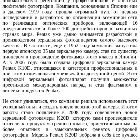
положительную репутацию у профессионалов и опытных
любителей фотографии. Компания, основанная в Японии еще
в далеком 1919 году, прошла огромный путь от первых
исследований и разработок до организации всемирной сети
по реализации оптических приборов, включающей 16
представительств и более 100 дистрибьюторов в различных
странах мира. Pentax уже давно занимается разработкой и
производством зеркальных фотоаппаратов самого высокого
качества. В частности, еще в 1952 году компания выпустила
первую японскую 35 мм зеркальную камеру, став по существу
пионером в производстве фотокамер этого класса в Японии.
А в 2006 году была создана цифровая зеркальная камера
Pentax K10D, относящаяся к категории профессиональных и
при этом отличающаяся чрезвычайно доступной ценой. Этот
цифровой зеркальный фотоаппарат получил множество
престижных международных наград и стал флагманом в
линейке продуктов Pentax.
Не стоит удивляться, что компания решила использовать этот
успешный опыт и создать новую версию этой камеры. Итогом
работы стало появление в 2008 году совершенно новой
зеркальной фотокамеры K20D, которую сами производители
отнесли к продуктам среднего класса, ориентированным на
более опытных и взыскательных фанатов цифровой
фотографии. Модель Pentax K20D вобрала в себя все лучшее