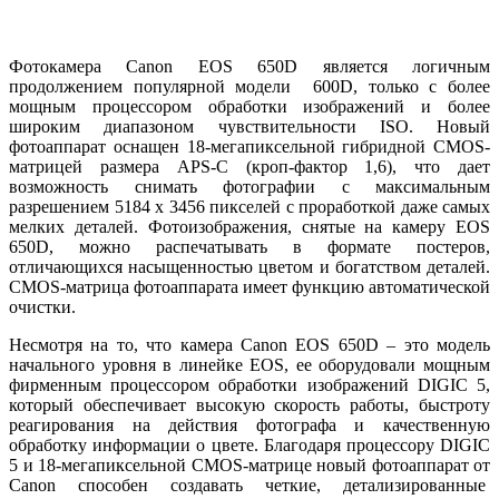
Фотокамера Canon EOS 650D является логичным
продолжением популярной модели 600D, только с более
мощным процессором обработки изображений и более
широким диапазоном чувствительности ISO. Новый
фотоаппарат оснащен 18-мегапиксельной гибридной CMOS-
матрицей размера APS-C (кроп-фактор 1,6), что дает
возможность снимать фотографии с максимальным
разрешением 5184 x 3456 пикселей с проработкой даже самых
мелких деталей. Фотоизображения, снятые на камеру EOS
650D, можно распечатывать в формате постеров,
отличающихся насыщенностью цветом и богатством деталей.
CMOS-матрица фотоаппарата имеет функцию автоматической
очистки.
Несмотря на то, что камера Canon EOS 650D – это модель
начального уровня в линейке EOS, ее оборудовали мощным
фирменным процессором обработки изображений DIGIC 5,
который обеспечивает высокую скорость работы, быстроту
реагирования на действия фотографа и качественную
обработку информации о цвете. Благодаря процессору DIGIC
5 и 18-мегапиксельной CMOS-матрице новый фотоаппарат от
Canon способен создавать четкие, детализированные