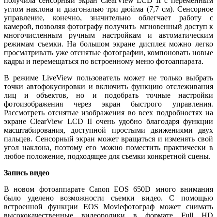
получила сенсорный экран ClearView LCD II с переменным
углом наклона и диагональю три дюйма (7,7 см). Сенсорное
управление, конечно, значительно облегчает работу с
камерой, позволяя фотографу получить мгновенный доступ к
многочисленным ручным настройкам и автоматическим
режимам съемки. На большом экране дисплея можно легко
просматривать уже отснятые фотографии, компоновать новые
кадры и перемещаться по встроенному меню фотоаппарата.
В режиме LiveView пользователь может не только выбрать
точки автофокусировки и включить функцию отслеживания
лиц и объектов, но и подобрать точные настройки
фотоизображения через экран быстрого управления.
Рассмотреть отснятые изображения во всех подробностях на
экране ClearView LCD II очень удобно благодаря функции
масштабирования, доступной простыми движениями двух
пальцев. Сенсорный экран может вращаться и изменять свой
угол наклона, поэтому его можно поместить практически в
любое положение, подходящее для съемки конкретной сцены.
Запись видео
В новом фотоаппарате Canon EOS 650D много внимания
было уделено возможности съемки видео. С помощью
встроенной функции EOS Movieфотограф может снимать
высококачественные видеоролики в формате Full HD