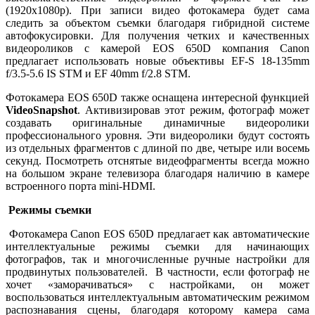
(1920x1080p). При записи видео фотокамера будет сама
следить за объектом съемки благодаря гибридной системе
автофокусировки. Для получения четких и качественных
видеороликов с камерой EOS 650D компания Canon
предлагает использовать новые объективы EF-S 18-135mm
f/3.5-5.6 IS STM и EF 40mm f/2.8 STM.
Фотокамера EOS 650D также оснащена интересной функцией
VideoSnapshot
. Активизировав этот режим, фотограф может
создавать оригинальные динамичные видеоролики
профессионального уровня. Эти видеоролики будут состоять
из отдельных фрагментов с длиной по две, четыре или восемь
секунд. Посмотреть отснятые видеофрагменты всегда можно
на большом экране телевизора благодаря наличию в камере
встроенного порта mini-HDMI.
Режимы съемки
Фотокамера Canon EOS 650D предлагает как автоматические
интеллектуальные режимы съемки для начинающих
фотографов, так и многочисленные ручные настройки для
продвинутых пользователей. В частности, если фотограф не
хочет «заморачиваться» с настройками, он может
воспользоваться интеллектуальным автоматическим режимом
распознавания сцены, благодаря которому камера сама