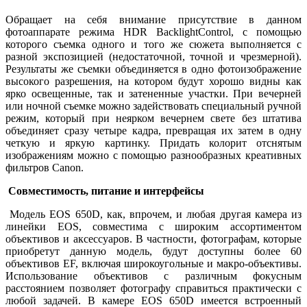
Обращает на себя внимание присутствие в данном
фотоаппарате режима HDR BacklightControl, с помощью
которого съемка одного и того же сюжета выполняется с
разной экспозицией (недостаточной, точной и чрезмерной).
Результаты же съемки объединяется в одно фотоизображение
высокого разрешения, на котором будут хорошо видны как
ярко освещенные, так и затененные участки. При вечерней
или ночной съемке можно задействовать специальный ручной
режим, который при неярком вечернем свете без штатива
объединяет сразу четыре кадра, превращая их затем в одну
четкую и яркую картинку. Придать колорит отснятым
изображениям можно с помощью разнообразных креативных
фильтров Canon.
Совместимость, питание и интерфейсы
Модель EOS 650D, как, впрочем, и любая другая камера из
линейки EOS, совместима с широким ассортиментом
объективов и аксессуаров. В частности, фотографам, которые
приобретут данную модель, будут доступны более 60
объективов EF, включая широкоугольные и макро-объективы.
Использование объективов с различным фокусным
расстоянием позволяет фотографу справиться практически с
любой задачей. В камере EOS 650D имеется встроенный