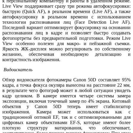
к персональному компьютеру и работы в удаленном режиме.
Live View поддерживает сразу три режима автофокусировки:
быструю (Quick AF), в реальном времени (Live AF), а также
автофокусировку в реальном времени с использованием
технологии распознавания лиц (Face Detection Live AF).
Последний вариант оптимизирует фокусировку на основании
распознавания лиц в кадре и позволяет быстро создавать
фотопортреты без предварительной подготовки. Режим Live
View особенно полезен для макро- и пейзажной съемки.
Яркость ЖК-дисплея можно регулировать по собственному
желанию, обеспечивая необходимую детализацию и
контрастность изображения.
Видоискатель
Обзор видоискателя фотокамеры Canon 50D составляет 95%
кадра, а точка фокуса окуляра вынесена на расстояние 22 мм,
в результате чего фотограф может в любой ситуации увидеть
кадр целиком. В камере имеется четыре системы замера
экспозиции, включая точечный замер по 4% экрана. Китовый
объектив у Canon 50D теперь имеет стабилизатор
изображения. Камера может использоваться как с
традиционной оптикой EF, так и с оптимизированными для
цифровых камер объективами EF-S, которые имеют более
плотную структуру матирования, что обеспечивает,