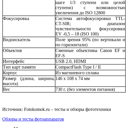
шаге 1/3 ступени или целой
ступени) с возможностью
увеличения до ISO 12800
Фокусировка
Система автофокусировки TTL-
CT-SIR; диапазон
чувствительности фокусировки
EV -0,5 – 18 (ISO 100)
Видоискатель
Поле зрения 95% (по вертикали и
по горизонтали)
Объектив
Сменные объективы Canon EF и
EF-S
Интерфейс
USB 2.0, HDMI
Тип карт памяти
CompactFlash Type I / II
Корпус
Из магниевого сплава
Размер (длина, ширина,
146 x 108 x 74 мм
высота)
Вес
730 г. (без элементов питания)
Источник: Fotokomok.ru – тесты и обзоры фототехники
Обзоры и тесты фотоаппаратов