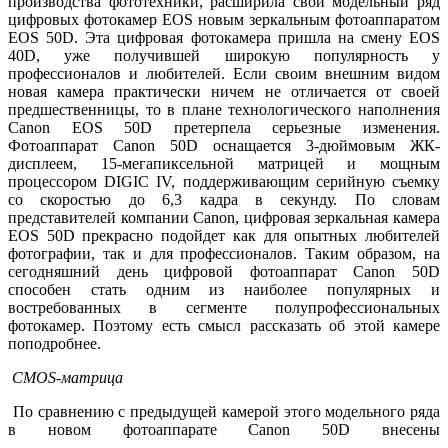
производства фототехники, расширила свой модельный ряд
цифровых фотокамер EOS новым зеркальным фотоаппаратом
EOS 50D. Эта цифровая фотокамера пришла на смену EOS
40D, уже получившей широкую популярность у
профессионалов и любителей. Если своим внешним видом
новая камера практически ничем не отличается от своей
предшественницы, то в плане технологического наполнения
Canon EOS 50D претерпела серьезные изменения.
Фотоаппарат Canon 50D оснащается 3-дюймовым ЖК-
дисплеем, 15-мегапиксельной матрицей и мощным
процессором DIGIC IV, поддерживающим серийную съемку
со скоростью до 6,3 кадра в секунду. По словам
представителей компании Canon, цифровая зеркальная камера
EOS 50D прекрасно подойдет как для опытных любителей
фотографии, так и для профессионалов. Таким образом, на
сегодняшний день цифровой фотоаппарат Canon 50D
способен стать одним из наиболее популярных и
востребованных в сегменте полупрофессиональных
фотокамер. Поэтому есть смысл рассказать об этой камере
поподробнее.
CMOS-матрица
По сравнению с предыдущей камерой этого модельного ряда
в новом фотоаппарате Canon 50D внесены