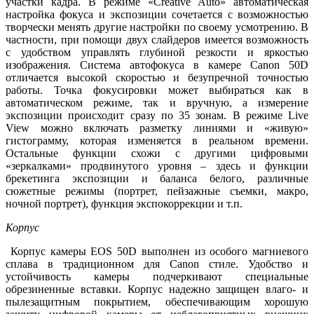
участки кадра. В режиме «Creative Auto» автоматическая
настройка фокуса и экспозиции сочетается с возможностью
творчески менять другие настройки по своему усмотрению. В
частности, при помощи двух слайдеров имеется возможность
с удобством управлять глубиной резкости и яркостью
изображения. Система автофокуса в камере Canon 50D
отличается высокой скоростью и безупречной точностью
работы. Точка фокусировки может выбираться как в
автоматическом режиме, так и вручную, а измерение
экспозиции происходит сразу по 35 зонам. В режиме Live
View можно включать разметку линиями и «живую»
гистограмму, которая изменяется в реальном времени.
Остальные функции схожи с другими цифровыми
«зеркалками» продвинутого уровня – здесь и функции
брекетинга экспозиции и баланса белого, различные
сюжетные режимы (портрет, пейзажные съемки, макро,
ночной портрет), функция экспокоррекции и т.п.
Корпус
Корпус камеры EOS 50D выполнен из особого магниевого
сплава в традиционном для Canon стиле. Удобство и
устойчивость камеры подчеркивают специальные
обрезиненные вставки. Корпус надежно защищен влаго- и
пылезащитным покрытием, обеспечивающим хорошую