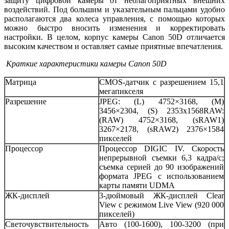
защиту цифровой камеры от неблагоприятных внешних
воздействий. Под большим и указательным пальцами удобно
располагаются два колеса управления, с помощью которых
можно быстро вносить изменения и корректировать
настройки. В целом, корпус камеры Canon 50D отличается
высоким качеством и оставляет самые приятные впечатления.
Краткие характеристики камеры
Canon 50
D
Матрица
CMOS-датчик с разрешением 15,1
мегапикселя
Разрешение
JPEG: (L) 4752×3168, (M)
3456×2304, (S) 2353x1568RAW:
(RAW) 4752×3168, (sRAW1)
3267×2178, (sRAW2) 2376×1584
пикселей
Процессор
Процессор DIGIC IV. Скорость
непрерывной съемки 6,3 кадра/с;
съемка серией до 90 изображений
формата JPEG с использованием
карты памяти UDMA
ЖК-дисплей
3-дюймовый ЖК-дисплей Clear
View с режимом Live View (920 000
пикселей)
Светочувствительность
Авто (100-1600), 100-3200 (при