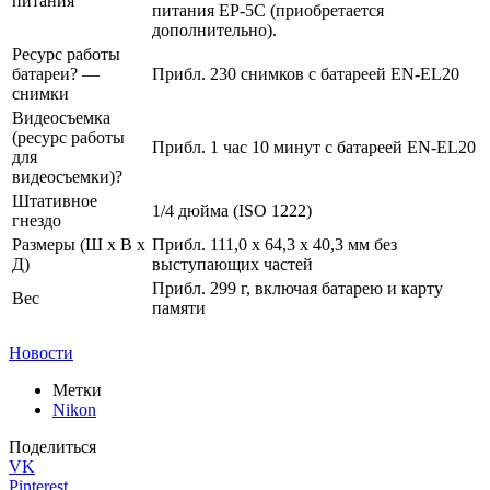
питания
питания EP-5C (приобретается
дополнительно).
Ресурс работы
батареи? —
Прибл. 230 снимков с батареей EN-EL20
снимки
Видеосъемка
(ресурс работы
Прибл. 1 час 10 минут с батареей EN-EL20
для
видеосъемки)?
Штативное
1/4 дюйма (ISO 1222)
гнездо
Размеры (Ш х В х
Прибл. 111,0 x 64,3 x 40,3 мм без
Д)
выступающих частей
Прибл. 299 г, включая батарею и карту
Вес
памяти
Новости
Метки
Nikon
Поделиться
VK
Pinterest