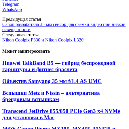
Telegram
WhatsApp
Предыдущая статья
Canon разработала 35-мм сенсор для съемки видео при низкой
освещенности
Следующая статья
Nikon Coolpix P330 и Nikon Coolpix L320
Может заинтересовать
Huawei TalkBand B5 — гибрид беспроводной
гарнитуры и фитнес-браслета
Объектив Samyang 35 мм f/1.4 AS UMC
Вcпышки Metz и Nissin – альтернатива
брендовым вспышкам
Transcend JetDrive 855/850 PCIe Gen3 x4 NVMe
для установки в Mac
МФУ Canon Pixma MX395, MX455, MX525 и