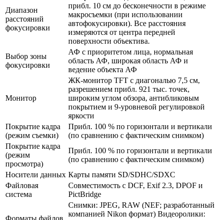
прибл. 10 см до бесконечности в режиме
Диапазон
макросъемки (при использовании
расстояний
автофокусировки). Все расстояния
фокусировки
измеряются от центра передней
поверхности объектива.
АФ с приоритетом лица, нормальная
Выбор зоны
область АФ, широкая область АФ и
фокусировки
ведение объекта АФ
ЖК-монитор TFT с диагональю 7,5 см,
разрешением прибл. 921 тыс. точек,
Монитор
широким углом обзора, антибликовым
покрытием и 9-уровневой регулировкой
яркости
Покрытие кадра
Прибл. 100 % по горизонтали и вертикали
(режим съемки)
(по сравнению с фактическим снимком)
Покрытие кадра
Прибл. 100 % по горизонтали и вертикали
(режим
(по сравнению с фактическим снимком)
просмотра)
Носители данных
Карты памяти SD/SDHC/SDXC
Файловая
Совместимость с DCF, Exif 2.3, DPOF и
система
PictBridge
Снимки: JPEG, RAW (NEF; разработанный
компанией Nikon формат) Видеоролики:
Форматы файлов