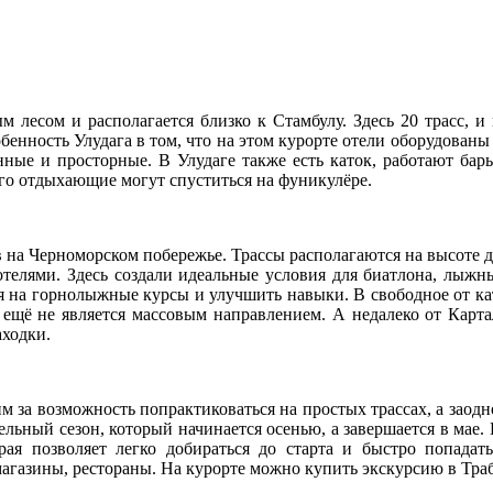
 лесом и располагается близко к Стамбулу. Здесь 20 трасс, 
обенность Улудага в том, что на этом курорте отели оборудован
нные и просторные. В Улудаге также есть каток, работают бары
ого отдыхающие могут спуститься на фуникулёре.
на Черноморском побережье. Трассы располагаются на высоте до 
 отелями. Здесь создали идеальные условия для биатлона, лыжн
на горнолыжные курсы и улучшить навыки. В свободное от ката
ещё не является массовым направлением. А недалеко от Карт
аходки.
а возможность попрактиковаться на простых трассах, а заодн
ьный сезон, который начинается осенью, а завершается в мае. Н
ая позволяет легко добираться до старта и быстро попадат
магазины, рестораны. На курорте можно купить экскурсию в Тра