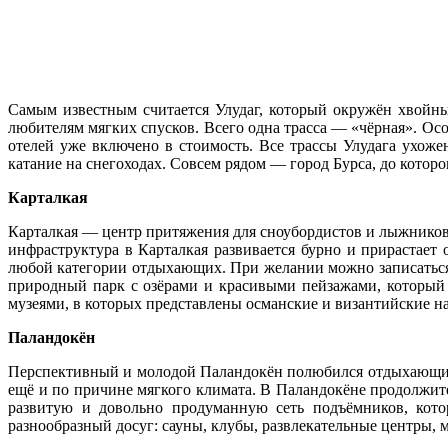
Самым известным считается Улудаг, который окружён хвойным
любителям мягких спусков. Всего одна трасса — «чёрная». Ос
отелей уже включено в стоимость. Все трассы Улудага ухоже
катание на снегоходах. Совсем рядом — город Бурса, до котор
Карталкая
Карталкая — центр притяжения для сноубордистов и лыжников 
инфраструктура в Карталкая развивается бурно и прирастает
любой категории отдыхающих. При желании можно записаться 
природный парк с озёрами и красивыми пейзажами, который 
музеями, в которых представлены османские и византийские н
Паландокён
Перспективный и молодой Паландокён полюбился отдыхающим з
ещё и по причине мягкого климата. В Паландокёне продолжител
развитую и довольно продуманную сеть подъёмников, котор
разнообразный досуг: сауны, клубы, развлекательные центры, 