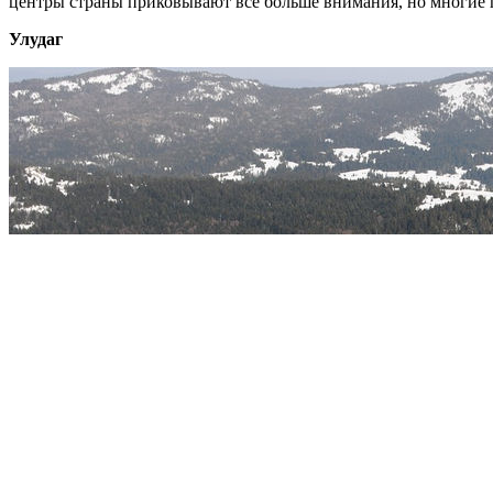
центры страны приковывают всё больше внимания, но многие 
Улудаг