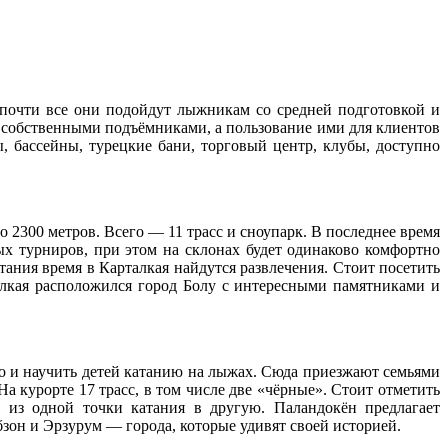
и почти все они подойдут лыжникам со средней подготовкой и
ы собственными подъёмниками, а пользование ими для клиентов
, бассейны, турецкие бани, торговый центр, клубы, доступно
2300 метров. Всего — 11 трасс и сноупарк. В последнее время
ых турниров, при этом на склонах будет одинаково комфортно
ния время в Карталкая найдутся развлечения. Стоит посетить
алкая расположился город Болу с интересными памятниками и
о и научить детей катанию на лыжах. Сюда приезжают семьями
а курорте 17 трасс, в том числе две «чёрные». Стоит отметить
ь из одной точки катания в другую. Паландокён предлагает
бзон и Эрзурум — города, которые удивят своей историей.