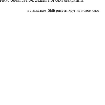
о тёмно-серым цветом. Делаем этот слой невидимым.
и с зажатым Shift рисуем круг на новом слое: