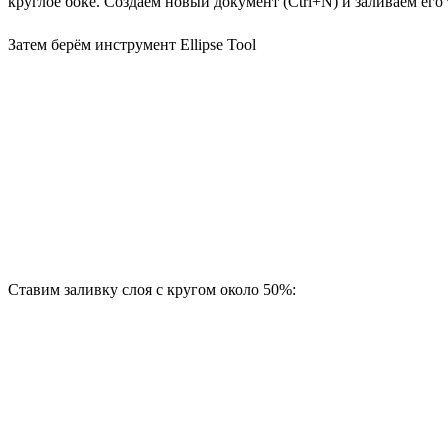
круглое боке. Создаём новый документ (Ctrl+N) и заливаем ег
Затем берём инструмент Ellipse Tool
Ставим заливку слоя с кругом около 50%: