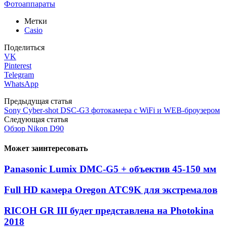
Фотоаппараты
Метки
Casio
Поделиться
VK
Pinterest
Telegram
WhatsApp
Предыдущая статья
Sony Cyber-shot DSC-G3 фотокамера с WiFi и WEB-броузером
Следующая статья
Обзор Nikon D90
Может заинтересовать
Panasonic Lumix DMC-G5 + объектив 45-150 мм
Full HD камера Oregon ATC9K для экстремалов
RICOH GR III будет представлена на Photokina
2018