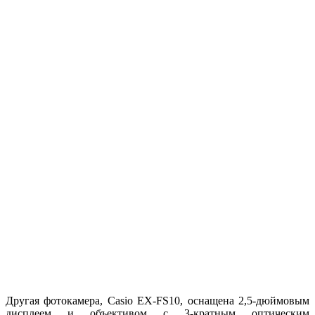
Другая фотокамера, Casio EX-FS10, оснащена 2,5-дюймовым
дисплеем и объективом с 3-кратным оптическим