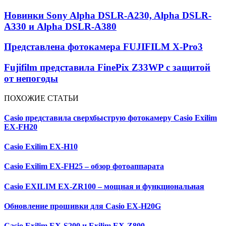
Новинки Sony Alpha DSLR-A230, Alpha DSLR-
A330 и Alpha DSLR-A380
Представлена фотокамера FUJIFILM X-Pro3
Fujifilm представила FinePix Z33WP с защитой
от непогоды
ПОХОЖИЕ СТАТЬИ
Casio представила сверхбыструю фотокамеру Casio Exilim
EX-FH20
Casio Exilim EX-H10
Casio Exilim EX-FH25 – обзор фотоаппарата
Casio EXILIM EX-ZR100 – мощная и функциональная
Обновление прошивки для Casio EX-H20G
Casio Exilim EX-S200 и Exilim EX-Z800