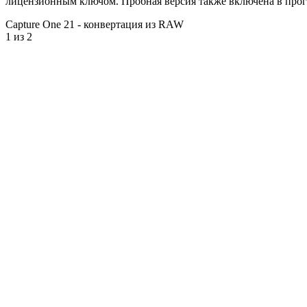
лицензионным ключом. Пробная версия также включена в прогр
Capture One 21 - конвертация из RAW
1
из 2