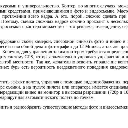
рсами и универсальностью. Коптер, во многих случаях, может 
ми средствами, применяющимися в фото и видеосъемке. Мастер
а протяжении всего кадра. А это, порой, сложно сделать при
 Поэтому, съемка сложных кадров обычно проходит в нескольк
эросъемки с коптера множество – это реклама, телевидение, св
орудованы своей камерой, способной снимать фото и видео в 
есе и способной делать фотографии до 12 Мпикс., а так же прои
4. Конечно, для управления таким коптером требуются определе
орту систему GPS, которая значительно упрощает управление и п
рытой местности. Так же, желательно освоить управление копт
итных бурь есть вероятность неадекватного поведения квадро
ить эффект полета, управляя с помощью видеоизображения, перед
урс съемки, а на пульте пилота или оператора имеется специа
ередающий видео на монитор в высоком разрешении (720p и 108
маршрут для автоматического полета по точкам.
нить и разнообразить существующие методы фото и видеосъемки