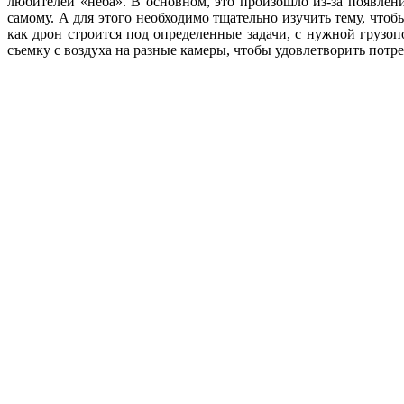
любителей «неба». В основном, это произошло из-за появлен
самому. А для этого необходимо тщательно изучить тему, что
как дрон строится под определенные задачи, с нужной грузо
съемку с воздуха на разные камеры, чтобы удовлетворить потре