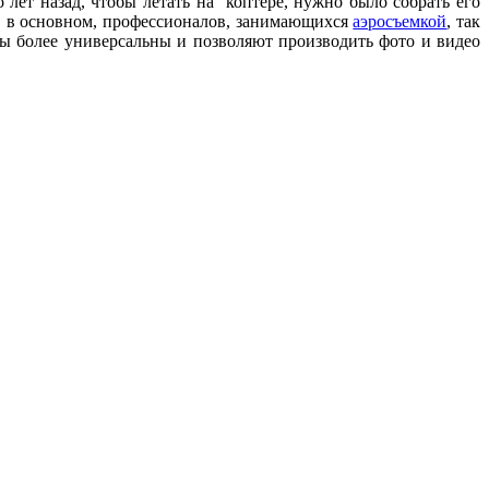
лет назад, чтобы летать на коптере, нужно было собрать его
ел, в основном, профессионалов, занимающихся
аэросъемкой
, так
ты более универсальны и позволяют производить фото и видео