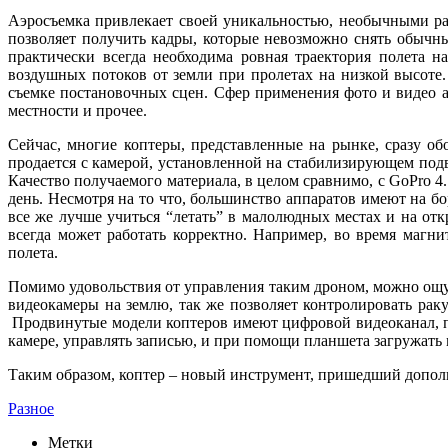
Аэросъемка привлекает своей уникальностью, необычными раку
позволяет получить кадры, которые невозможно снять обычны
практически всегда необходима ровная траектория полета н
воздушных потоков от земли при пролетах на низкой высоте.
съемке постановочных сцен. Сфер применения фото и видео а
местности и прочее.
Сейчас, многие коптеры, представленные на рынке, сразу об
продается с камерой, установленной на стабилизирующем подв
Качество получаемого материала, в целом сравнимо, с GoPro 
день. Несмотря на то что, большинство аппаратов имеют на б
все же лучше учиться “летать” в малолюдных местах и на отк
всегда может работать корректно. Например, во время магн
полета.
Помимо удовольствия от управления таким дроном, можно ощут
видеокамеры на землю, так же позволяет контролировать рак
Продвинутые модели коптеров имеют цифровой видеоканал, п
камере, управлять записью, и при помощи планшета загружать 
Таким образом, коптер – новый инструмент, пришедший допол
Разное
Метки