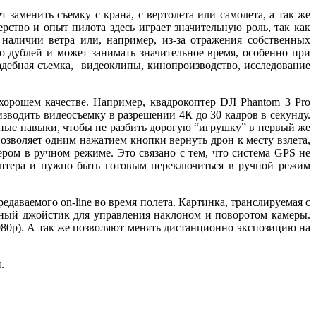
заменить съемку с крана, с вертолета или самолета, а так же
ство и опыт пилота здесь играет значительную роль, так как
 наличии ветра или, например, из-за отражения собственных
о дублей и может занимать значительное время, особенно при
адебная съемка, видеоклипы, кинопроизводство, исследование
хорошем качестве. Например, квадрокоптер DJI Phantom 3 Pro
зводить видеосъемку в разрешении 4К до 30 кадров в секунду.
нные навыки, чтобы не разбить дорогую “игрушку” в первый же
озволяет одним нажатием кнопки вернуть дрон к месту взлета,
ером в ручном режиме. Это связано с тем, что система GPS не
коптера и нужно быть готовым переключиться в ручной режим
аваемого on-line во время полета. Картинка, транслируемая с
льный джойстик для управления наклоном и поворотом камеры.
0p). А так же позволяют менять дистанционно экспозицию на
.