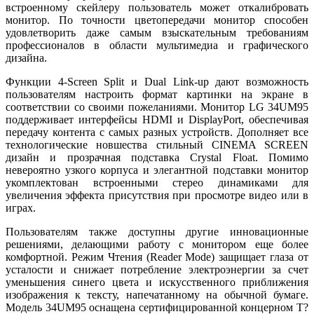
встроенному скейлеру пользователь может откалибровать
монитор. По точности цветопередачи монитор способен
удовлетворить даже самым взыскательным требованиям
профессионалов в области мультимедиа и графического
дизайна.
Функции 4-Screen Split и Dual Link-up дают возможность
пользователям настроить формат картинки на экране в
соответствии со своими пожеланиями. Монитор LG 34UM95
поддерживает интерфейсы HDMI и DisplayPort, обеспечивая
передачу контента с самых разных устройств. Дополняет все
технологические новшества стильный CINEMA SCREEN
дизайн и прозрачная подставка Crystal Float. Помимо
невероятно узкого корпуса и элегантной подставки монитор
укомплектован встроенными стерео динамиками для
увеличения эффекта присутствия при просмотре видео или в
играх.
Пользователям также доступны другие инновационные
решениями, делающими работу с монитором еще более
комфортной. Режим Чтения (Reader Mode) защищает глаза от
усталости и снижает потребление электроэнергии за счет
уменьшения синего цвета и искусственного приближения
изображения к тексту, напечатанному на обычной бумаге.
Модель 34UM95 оснащена сертифицированной концерном T?