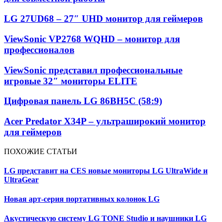
LG 27UD68 – 27″ UHD монитор для геймеров
ViewSonic VP2768 WQHD – монитор для
профессионалов
ViewSonic представил профессиональные
игровые 32″ мониторы ELITE
Цифровая панель LG 86BH5C (58:9)
Acer Predator X34P – ультраширокий монитор
для геймеров
ПОХОЖИЕ СТАТЬИ
LG представит на CES новые мониторы LG UltraWide и
UltraGear
Новая арт-серия портативных колонок LG
Акустическую систему LG TONE Studio и наушники LG