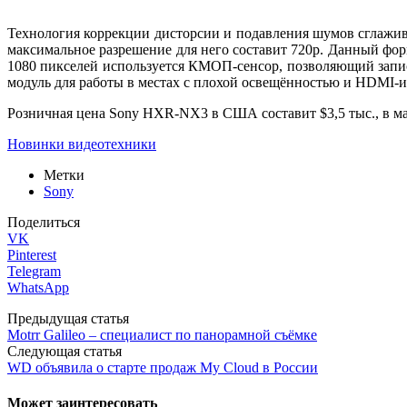
Технология коррекции дисторсии и подавления шумов сглажива
максимальное разрешение для него составит 720p. Данный фор
1080 пикселей используется КМОП-сенсор, позволяющий запис
модуль для работы в местах с плохой освещённостью и HDMI-и
Розничная цена Sony HXR-NX3 в США составит $3,5 тыс., в маг
Новинки видеотехники
Метки
Sony
Поделиться
VK
Pinterest
Telegram
WhatsApp
Предыдущая статья
Motrr Galileo – специалист по панорамной съёмке
Следующая статья
WD объявила о старте продаж My Cloud в России
Может заинтересовать