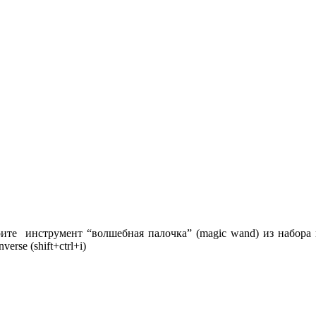
те инструмент “волшебная палочка” (magic wand) из набора ин
rse (shift+ctrl+i)