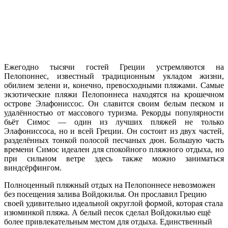
Ежегодно тысячи гостей Греции устремляются на
Пелопоннес, известный традиционным укладом жизни,
обилием зелени и, конечно, превосходными пляжами. Самые
экзотические пляжи Пелопоннеса находятся на крошечном
острове Элафониссос. Он славится своим белым песком и
удалённостью от массового туризма. Рекорды популярности
бьёт Симос — один из лучших пляжей не только
Элафониссоса, но и всей Греции. Он состоит из двух частей,
разделённых тонкой полосой песчаных дюн. Большую часть
времени Симос идеален для спокойного пляжного отдыха, но
при сильном ветре здесь также можно заниматься
виндсёрфингом.
Полноценный пляжный отдых на Пелопоннесе невозможен
без посещения залива Войдокилья. Он прославил Грецию
своей удивительно идеальной округлой формой, которая стала
изюминкой пляжа. А белый песок сделал Войдокилью ещё
более привлекательным местом для отдыха. Единственный