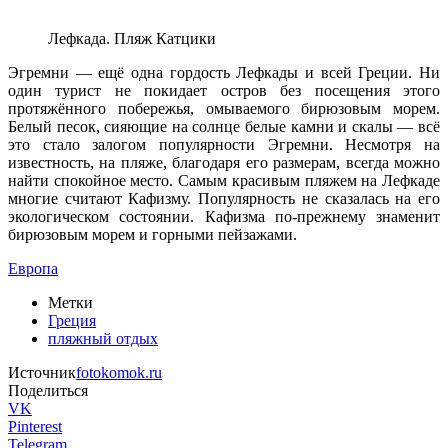
Лефкада. Пляж Катцики
Эгремни — ещё одна гордость Лефкады и всей Греции. Ни
один турист не покидает остров без посещения этого
протяжённого побережья, омываемого бирюзовым морем.
Белый песок, сияющие на солнце белые камни и скалы — всё
это стало залогом популярности Эгремни. Несмотря на
известность, на пляже, благодаря его размерам, всегда можно
найти спокойное место. Самым красивым пляжем на Лефкаде
многие считают Кафизму. Популярность не сказалась на его
экологическом состоянии. Кафизма по-прежнему знаменит
бирюзовым морем и горными пейзажами.
Европа
Метки
Греция
пляжный отдых
Источник
fotokomok.ru
Поделиться
VK
Pinterest
Telegram