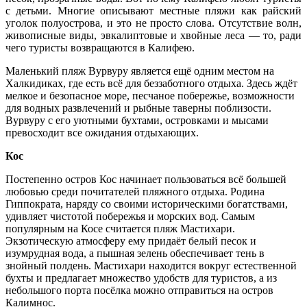
с детьми. Многие описывают местные пляжи как райский
уголок полуострова, и это не просто слова. Отсутствие волн,
живописные виды, эвкалиптовые и хвойные леса — то, ради
чего туристы возвращаются в Калифею.
Маленький пляж Вурвуру является ещё одним местом на
Халкидиках, где есть всё для беззаботного отдыха. Здесь ждёт
мелкое и безопасное море, песчаное побережье, возможности
для водных развлечений и рыбные таверны поблизости.
Вурвуру с его уютными бухтами, островками и мысами
превосходит все ожидания отдыхающих.
Кос
Постепенно остров Кос начинает пользоваться всё большей
любовью среди почитателей пляжного отдыха. Родина
Гиппократа, наряду со своими историческими богатствами,
удивляет чистотой побережья и морских вод. Самым
популярным на Косе считается пляж Мастихари.
Экзотическую атмосферу ему придаёт белый песок и
изумрудная вода, а пышная зелень обеспечивает тень в
знойный полдень. Мастихари находится вокруг естественной
бухты и предлагает множество удобств для туристов, а из
небольшого порта посёлка можно отправиться на остров
Калимнос.