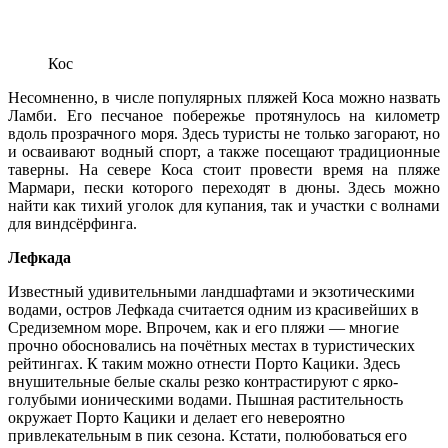
Кос
Несомненно, в числе популярных пляжей Коса можно назвать
Ламби. Его песчаное побережье протянулось на километр
вдоль прозрачного моря. Здесь туристы не только загорают, но
и осваивают водный спорт, а также посещают традиционные
таверны. На севере Коса стоит провести время на пляже
Мармари, пески которого переходят в дюны. Здесь можно
найти как тихий уголок для купания, так и участки с волнами
для виндсёрфинга.
Лефкада
Известный удивительными ландшафтами и экзотическими
водами, остров Лефкада считается одним из красивейших в
Средиземном море. Впрочем, как и его пляжи — многие
прочно обосновались на почётных местах в туристических
рейтингах. К таким можно отнести Порто Кацики. Здесь
внушительные белые скалы резко контрастируют с ярко-
голубыми ионическими водами. Пышная растительность
окружает Порто Кацики и делает его невероятно
привлекательным в пик сезона. Кстати, полюбоваться его