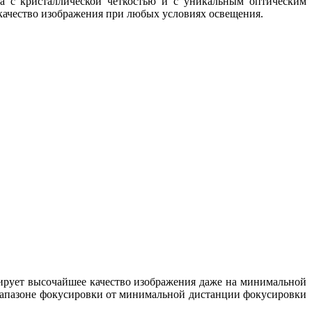
на с кристаллической четкостью и с уникальным оптическим
 качество изображения при любых условиях освещения.
тирует высочайшее качество изображения даже на минимальной
диапазоне фокусировки от минимальной дистанции фокусировки