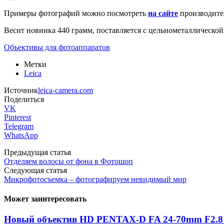
Примеры фотографий можно посмотреть
на сайте
производите
Весит новинка 440 грамм, поставляется с цельнометаллической
Объективы для фотоаппаратов
Метки
Leica
Источник
leica-camera.com
Поделиться
VK
Pinterest
Telegram
WhatsApp
Предыдущая статья
Отделяем волосы от фона в Фотошоп
Следующая статья
Микрофотосъемка – фотографируем невидимый мир
Может заинтересовать
Новый объектив HD PENTAX-D FA 24-70mm F2.