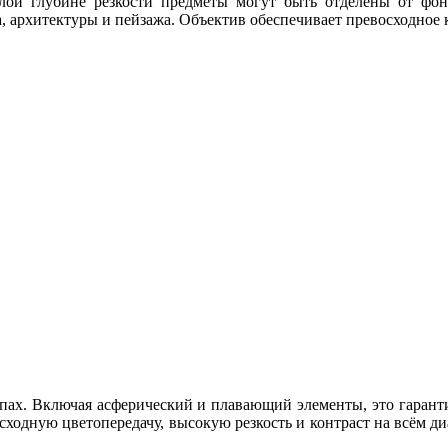
алой глубине резкости предметы могут быть отделены от фо
а, архитектуры и пейзажа. Объектив обеспечивает превосходное
ппах. Включая асферический и плавающий элементы, это гаран
осходную цветопередачу, высокую резкость и контраст на всём 