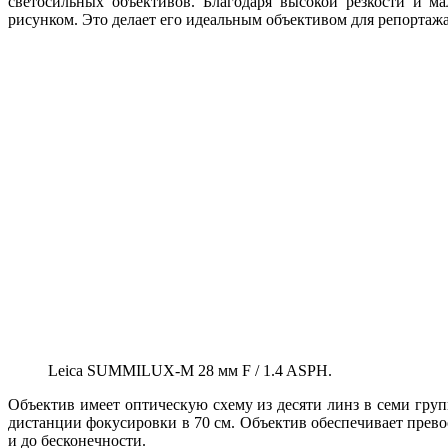
светосильных объективов. Благодаря высокой резкости и м
рисунком. Это делает его идеальным объективом для репортаж
Leica SUMMILUX-М 28 мм F / 1.4 ASPH.
Объектив имеет оптическую схему из десяти линз в семи гру
дистанции фокусировки в 70 см. Объектив обеспечивает прев
и до бесконечности.