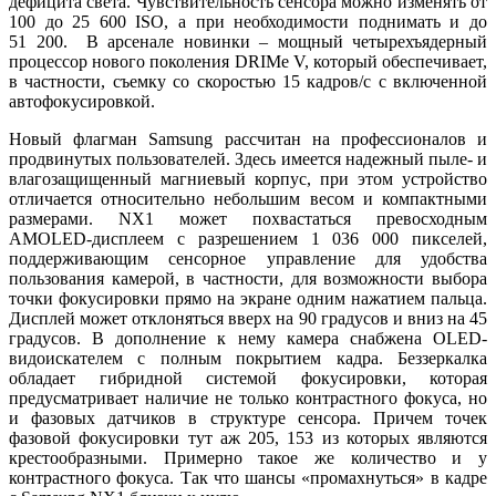
дефицита света. Чувствительность сенсора можно изменять от
100 до 25 600 ISO, а при необходимости поднимать и до
51 200. В арсенале новинки – мощный четырехъядерный
процессор нового поколения DRIMe V, который обеспечивает,
в частности, съемку со скоростью 15 кадров/с с включенной
автофокусировкой.
Новый флагман Samsung рассчитан на профессионалов и
продвинутых пользователей. Здесь имеется надежный пыле- и
влагозащищенный магниевый корпус, при этом устройство
отличается относительно небольшим весом и компактными
размерами. NX1 может похвастаться превосходным
AMOLED-дисплеем с разрешением 1 036 000 пикселей,
поддерживающим сенсорное управление для удобства
пользования камерой, в частности, для возможности выбора
точки фокусировки прямо на экране одним нажатием пальца.
Дисплей может отклоняться вверх на 90 градусов и вниз на 45
градусов. В дополнение к нему камера снабжена OLED-
видоискателем с полным покрытием кадра. Беззеркалка
обладает гибридной системой фокусировки, которая
предусматривает наличие не только контрастного фокуса, но
и фазовых датчиков в структуре сенсора. Причем точек
фазовой фокусировки тут аж 205, 153 из которых являются
крестообразными. Примерно такое же количество и у
контрастного фокуса. Так что шансы «промахнуться» в кадре