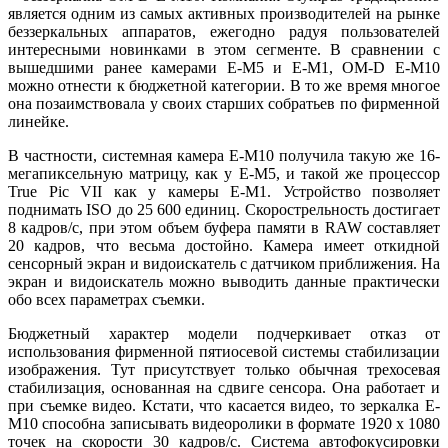
является одним из самых активных производителей на рынке
беззеркальных аппаратов, ежегодно радуя пользователей
интересными новинками в этом сегменте. В сравнении с
вышедшими ранее камерами E-M5 и E-M1, OM-D E-M10
можно отнести к бюджетной категории. В то же время многое
она позаимствовала у своих старших собратьев по фирменной
линейке.
В частности, системная камера E-M10 получила такую же 16-
мегапиксельную матрицу, как у E-M5, и такой же процессор
True Pic VII как у камеры E-M1. Устройство позволяет
поднимать ISO до 25 600 единиц. Скорострельность достигает
8 кадров/с, при этом объем буфера памяти в RAW составляет
20 кадров, что весьма достойно. Камера имеет откидной
сенсорный экран и видоискатель с датчиком приближения. На
экран и видоискатель можно выводить данные практически
обо всех параметрах съемки.
Бюджетный характер модели подчеркивает отказ от
использования фирменной пятиосевой системы стабилизации
изображения. Тут присутствует только обычная трехосевая
стабилизация, основанная на сдвиге сенсора. Она работает и
при съемке видео. Кстати, что касается видео, то зеркалка E-
M10 способна записывать видеоролики в формате 1920 х 1080
точек на скорости 30 кадров/с. Система автофокусировки