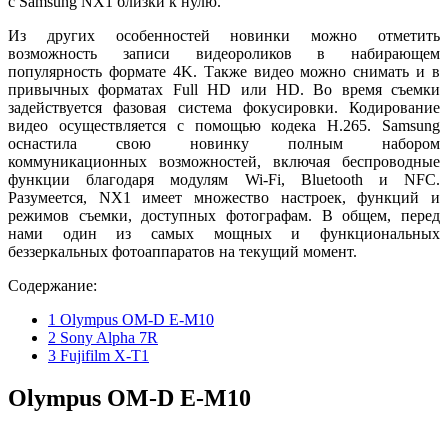
с Samsung NX1 близки к нулю.
Из других особенностей новинки можно отметить
возможность записи видеороликов в набирающем
популярность формате 4K. Также видео можно снимать и в
привычных форматах Full HD или HD. Во время съемки
задействуется фазовая система фокусировки. Кодирование
видео осуществляется с помощью кодека H.265. Samsung
оснастила свою новинку полным набором
коммуникационных возможностей, включая беспроводные
функции благодаря модулям Wi-Fi, Bluetooth и NFC.
Разумеется, NX1 имеет множество настроек, функций и
режимов съемки, доступных фотографам. В общем, перед
нами один из самых мощных и функциональных
беззеркальных фотоаппаратов на текущий момент.
Содержание:
1
Olympus OM-D E-M10
2
Sony Alpha 7R
3
Fujifilm X-T1
Olympus OM-D E-M10