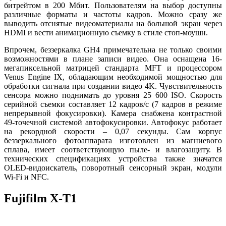
битрейтом в 200 Мбит. Пользователям на выбор доступны
различные форматы и частоты кадров. Можно сразу же
выводить отснятые видеоматериалы на большой экран через
HDMI и вести анимационную съемку в стиле стоп-моушн.
Впрочем, беззеркалка GH4 примечательна не только своими
возможностями в плане записи видео. Она оснащена 16-
мегапиксельной матрицей стандарта MFT и процессором
Venus Engine IX, обладающим необходимой мощностью для
обработки сигнала при создании видео 4K. Чувствительность
сенсора можно поднимать до уровня 25 600 ISO. Скорость
серийной съемки составляет 12 кадров/с (7 кадров в режиме
непрерывной фокусировки). Камера снабжена контрастной
49-точечной системой автофокусировки. Автофокус работает
на рекордной скорости – 0,07 секунды. Сам корпус
беззеркального фотоаппарата изготовлен из магниевого
сплава, имеет соответствующую пыле- и влагозащиту. В
технических спецификациях устройства также значатся
OLED-видоискатель, поворотный сенсорный экран, модули
Wi-Fi и NFC.
Fujifilm X-T1