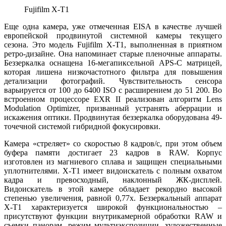
Fujifilm X-T1
Еще одна камера, уже отмеченная EISA в качестве лучшей
европейской продвинутой системной камеры текущего
сезона. Это модель Fujifilm X-T1, выполненная в приятном
ретро-дизайне. Она напоминает старые пленочные аппараты.
Беззеркалка оснащена 16-мегапиксельной APS-C матрицей,
которая лишена низкочастотного фильтра для повышения
детализации фотографий. Чувствительность сенсора
варьируется от 100 до 6400 ISO с расширением до 51 200. Во
встроенном процессоре EXR II реализован алгоритм Lens
Modulation Optimizer, призванный устранять аберрации и
искажения оптики. Продвинутая беззеркалка оборудована 49-
точечной системой гибридной фокусировки.
Камера «стреляет» со скоростью 8 кадров/с, при этом объем
буфера памяти достигает 23 кадров в RAW. Корпус
изготовлен из магниевого сплава и защищен специальными
уплотнителями. X-T1 имеет видоискатель с полным охватом
кадра и превосходный, наклонный ЖК-дисплей.
Видоискатель в этой камере обладает рекордно высокой
степенью увеличения, равной 0,77х. Беззеркальный аппарат
X-T1 характеризуется широкой функциональностью –
присутствуют функции внутрикамерной обработки RAW и
съемки панорам, режим мультиэкспозиции, художественные