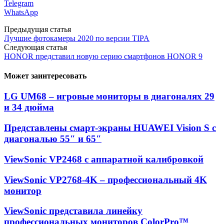
Telegram
WhatsApp
Предыдущая статья
Лучшие фотокамеры 2020 по версии TIPA
Следующая статья
HONOR представил новую серию смартфонов HONOR 9
Может заинтересовать
LG UM68 – игровые мониторы в диагоналях 29
и 34 дюйма
Представлены смарт-экраны HUAWEI Vision S с
диагональю 55″ и 65″
ViewSonic VP2468 с аппаратной калибровкой
ViewSonic VP2768-4K – профессиональный 4K
монитор
ViewSonic представила линейку
профессиональных мониторов ColorPro™