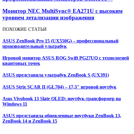
Монитор NEC MultiSync® EA271U с высоким
уровнем детализации изображения
ПОХОЖИЕ СТАТЬИ
ASUS ZenBook Pro 15 (UX550G) – профессиональный
производительный ультрабук
Игровой монитор ASUS ROG Swift PG27UQ с технологией
квантовых точек
ASUS представила ультрабук ZenBook S (UX391)
ASUS Strix SCAR II (GL704) – 17,3″ игровой ноутбук
Asus Vivobook 13 Slate OLED: ноутбук-трансформер на
Windows 11
ASUS представила обновленные ноутбуки ZenBook 13,
ZenBook 14 и ZenBook 15