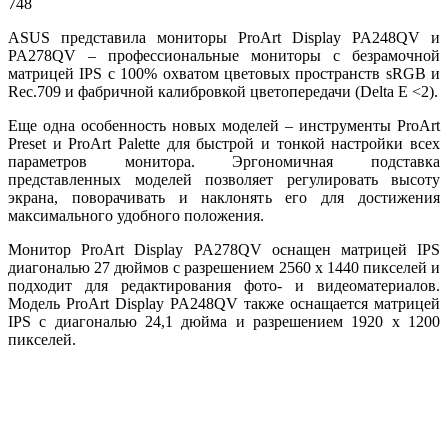
748
ASUS представила мониторы ProArt Display PA248QV и
PA278QV – профессиональные мониторы с безрамочной
матрицей IPS с 100% охватом цветовых пространств sRGB и
Rec.709 и фабричной калибровкой цветопередачи (Delta E <2).
Еще одна особенность новых моделей – инструменты ProArt
Preset и ProArt Palette для быстрой и тонкой настройки всех
параметров монитора. Эргономичная подставка
представленных моделей позволяет регулировать высоту
экрана, поворачивать и наклонять его для достижения
максимального удобного положения.
Монитор ProArt Display PA278QV оснащен матрицей IPS
диагональю 27 дюймов с разрешением 2560 x 1440 пикселей и
подходит для редактирования фото- и видеоматериалов.
Модель ProArt Display PA248QV также оснащается матрицей
IPS с диагональю 24,1 дюйма и разрешением 1920 x 1200
пикселей.