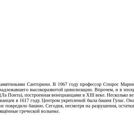
амятниками Санторини. В 1967 году профессор Спирос Марина
ринадлежавшего высокоразвитой цивилизации. Впрочем, и в эпох
(Ла Понта), построенная венецианцами в XIII веке. Несколько в
ианцев в 1617 году. Центром укреплений была башня Гулас. Он
ие повредило башню. Сегодня, несмотря на разрушения, остатк
вящённые греческой волынке.