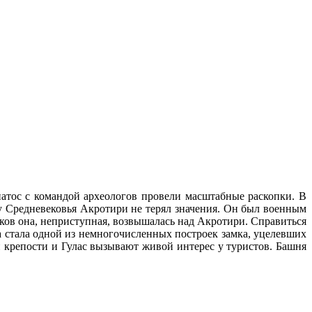
тос с командой археологов провели масштабные раскопки. В
у Средневековья Акротири не терял значения. Он был военным
еков она, неприступная, возвышалась над Акротири. Справиться
а стала одной из немногочисленных построек замка, уцелевших
и крепости и Гулас вызывают живой интерес у туристов. Башня