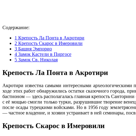
Содержание:
1
Крепость Ла Понта в Акротири
2
Крепость Скарос в Имеровили
3
Башня Эмпорио
4
Замок Кастели в Пиргосе
5
Замок Св. Николая
Крепость Ла Понта в Акротири
Акротири известна самыми интересными археологическими п
ходе этих работ обнаружились остатки сказочного города, п
бастионом — здесь располагалась главная крепость Санторини 
с её мощью смогли только турки, разрушившие творение венец
после осады турецкими войсками. Но в 1956 году землетрясен
— частное владение, и хозяин устраивает в ней семинары, пос
Крепость Скарос в Имеровили