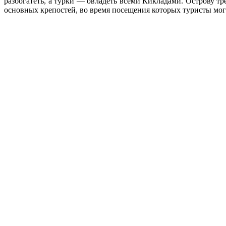
разбогатеть, а турки — овладеть всеми Кикладами. Острову тр
основных крепостей, во время посещения которых туристы могу