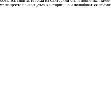
ебовалась защита. И тогда на Санторини стали появляться замки
т не просто прикоснуться к истории, но и полюбоваться пейзаж