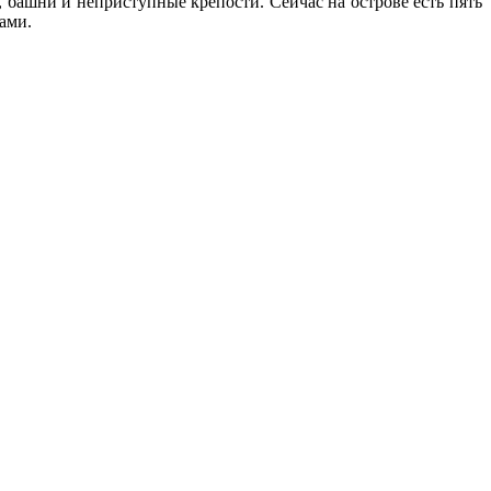
, башни и неприступные крепости. Сейчас на острове есть пять
ами.